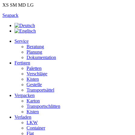
XS
SM
MD
LG
Seapack
Service
Beratung
Planung
Dokumentation
Fertigen
Paletten
Verschläge
Kisten
Gestelle
Transportsättel
Verpacken
Karton
Transportschlitten
Kisten
Verladen
LKW
Container
Flat